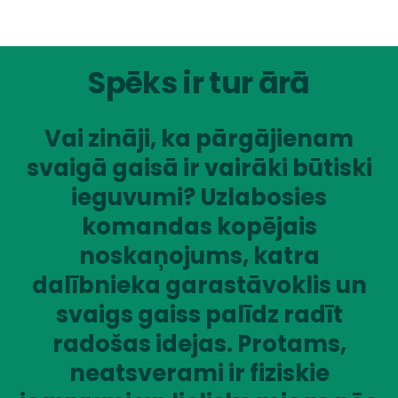
Spēks ir tur ārā
Vai zināji, ka pārgājienam
svaigā gaisā ir vairāki būtiski
ieguvumi? Uzlabosies
komandas kopējais
noskaņojums, katra
dalībnieka garastāvoklis un
svaigs gaiss palīdz radīt
radošas idejas. Protams,
neatsverami ir fiziskie