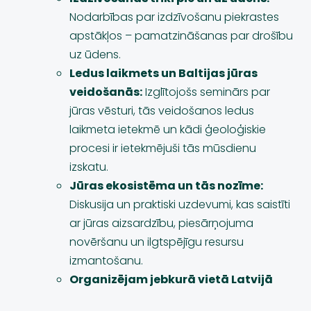
Nodarbības par izdzīvošanu piekrastes
apstākļos – pamatzināšanas par drošību
uz ūdens.
Ledus laikmets un Baltijas jūras
veidošanās:
Izglītojošs seminārs par
jūras vēsturi, tās veidošanos ledus
laikmeta ietekmē un kādi ģeoloģiskie
procesi ir ietekmējuši tās mūsdienu
izskatu.
Jūras ekosistēma un tās nozīme:
Diskusija un praktiski uzdevumi, kas saistīti
ar jūras aizsardzību, piesārņojuma
novēršanu un ilgtspējīgu resursu
izmantošanu.
Organizējam jebkurā vietā Latvijā