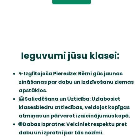
Ieguvumi jūsu klasei:
✨ Izglītojoša Pieredze: Bērni gūs jaunas
zināšanas par dabu un izdzīvošanu ziemas
apstākļos.
🤗 Saliedēšana un Uzticība: Uzlabosiet
klasesbiedru attiecības, veidojot kopīgas
atmiņas un pārvarot izaicinājumus kopā.
🌐 Dabas Izpratne: Veiciniet respektu pret
dabu un izpratni par tās nozīmi.