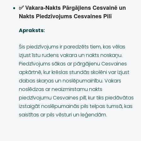
✅ Vakara-Nakts Pārgājiens Cesvainē un 
Nakts Piedzīvojums Cesvaines Pilī
Apraksts:
Šis piedzīvojums ir paredzēts tiem, kas vēlas
izjust īstu rudens vakara un nakts noskaņu.
Piedzīvojums sākas ar pārgājienu Cesvaines
apkārtnē, kur krēslas stundās skolēni var izjust
dabas skaņas un noslēpumainību. Vakars
noslēdzas ar neaizmirstamu nakts
piedzīvojumu Cesvaines pilī, kur tiks piedāvātas
izstaigāt noslēpumainās pils telpas tumsā, kas
saistītas ar pils vēsturi un leģendām.