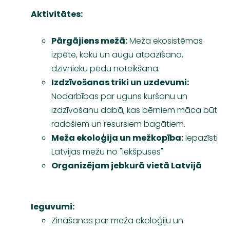
Aktivitātes:
Pārgājiens mežā:
Meža ekosistēmas
izpēte, koku un augu atpazīšana,
dzīvnieku pēdu noteikšana.
Izdzīvošanas triki un uzdevumi:
Nodarbības par uguns kuršanu un
izdzīvošanu dabā, kas bērniem māca būt
radošiem un resursiem bagātiem.
Meža ekoloģija un mežkopība:
Iepazīsti
Latvijas mežu no "iekšpuses"
Organizējam jebkurā vietā Latvijā
Ieguvumi:
Zināšanas par meža ekoloģiju un