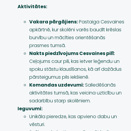
Aktivitātes:
Vakara pārgājiens:
Pastaiga Cesvaines
apkārtnē, kur skolēni varēs baudīt krēslas
burvību un mācīties orientēšanās
prasmes tumsā.
Nakts piedzīvojums Cesvaines pilī:
Ceļojums caur pili, kas ietver leģendu un
spoku stāstu klausīšanos, kā arī dažādus
pārsteigumus pils iekšienē.
Komandas uzdevumi:
Saliedēšanās
aktivitātes tumsā, kas veicina uzticību un
sadarbību starp skolēniem.
Ieguvumi:
Unikāla pieredze, kas apvieno dabu un
vēsturi.