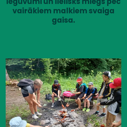
ieguvumi un lielisks miegs pēc
vairākiem malkiem svaiga
gaisa.