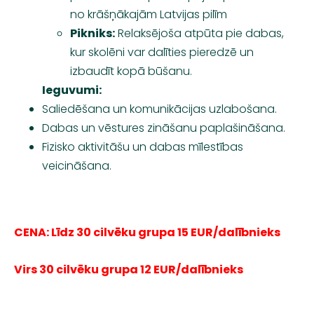
no krāšņākajām Latvijas pilīm
Pikniks:
Relaksējoša atpūta pie dabas,
kur skolēni var dalīties pieredzē un
izbaudīt kopā būšanu.
Ieguvumi:
Saliedēšana un komunikācijas uzlabošana.
Dabas un vēstures zināšanu paplašināšana.
Fizisko aktivitāšu un dabas mīlestības
veicināšana.
CENA: Līdz 30 cilvēku grupa 15 EUR/dalībnieks
Virs 30 cilvēku grupa 12 EUR/dalībnieks