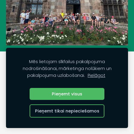
Mēs lietojam sīkfailus pakalpojuma
Privātuma politika
Lietošanas noteikumi
nodrošināšanai, mārketinga nolūkiem un
Sīkdatnes
pakalpojuma uzlabošanai.
Pielāgot
manadaba.eu | Piedzīvojumi dabā |
Dodies prom no
Pieņemt visus
ikdienas un atklāj pasauli - kopā ar mums, aktīvā
tūrisma piedzīvojumiem nav robežu!
| 202
Pieņemt tikai nepieciešamos