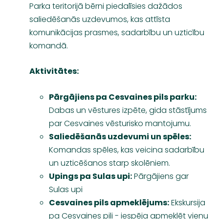
Parka teritorijā bērni piedalīsies dažādos
saliedēšanās uzdevumos, kas attīsta
komunikācijas prasmes, sadarbību un uzticību
komandā.
Aktivitātes:
Pārgājiens pa Cesvaines pils parku:
Dabas un vēstures izpēte, gida stāstījums
par Cesvaines vēsturisko mantojumu.
Saliedēšanās uzdevumi un spēles:
Komandas spēles, kas veicina sadarbību
un uzticēšanos starp skolēniem.
Upings pa Sulas upi:
Pārgājiens gar
Sulas upi
Cesvaines pils apmeklējums:
Ekskursija
pa Cesvaines pili - iespēja apmeklēt vienu