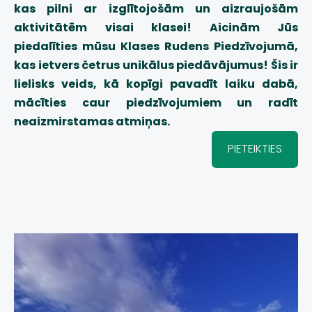
kas pilni ar izglītojošām un aizraujošām
aktivitātēm visai klasei! Aicinām Jūs
piedalīties mūsu Klases Rudens Piedzīvojumā,
kas ietvers četrus unikālus piedāvājumus! Šis ir
lielisks veids, kā kopīgi pavadīt laiku dabā,
mācīties caur piedzīvojumiem un radīt
neaizmirstamas atmiņas.
PIETEIKTIES