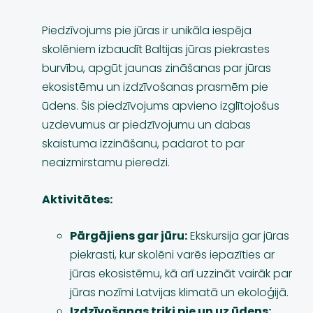
Piedzīvojums pie jūras ir unikāla iespēja
skolēniem izbaudīt Baltijas jūras piekrastes
burvību, apgūt jaunas zināšanas par jūras
ekosistēmu un izdzīvošanas prasmēm pie
ūdens. Šis piedzīvojums apvieno izglītojošus
uzdevumus ar piedzīvojumu un dabas
skaistuma izzināšanu, padarot to par
neaizmirstamu pieredzi.
Aktivitātes:
Pārgājiens gar jūru:
Ekskursija gar jūras
piekrasti, kur skolēni varēs iepazīties ar
jūras ekosistēmu, kā arī uzzināt vairāk par
jūras nozīmi Latvijas klimatā un ekoloģijā.
Izdzīvošanas triki pie un uz ūdens: